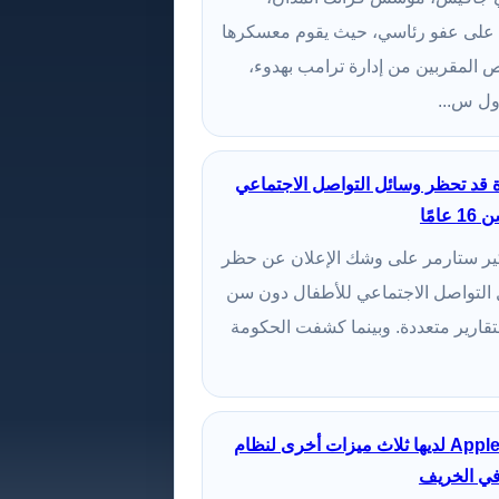
لى عفو رئاسي، حيث يقوم معسكرها
ص المقربين من إدارة ترامب بهدوء،
ول س...
ة قد تحظر وسائل التواصل الاجتماعي
مًا
كير ستارمر على وشك الإعلان عن حظر
التواصل الاجتماعي للأطفال دون سن
ًا لتقارير متعددة. وبينما كشفت الحكومة
يقال إن شركة Apple لديها ثلاث ميزات أخرى لنظام