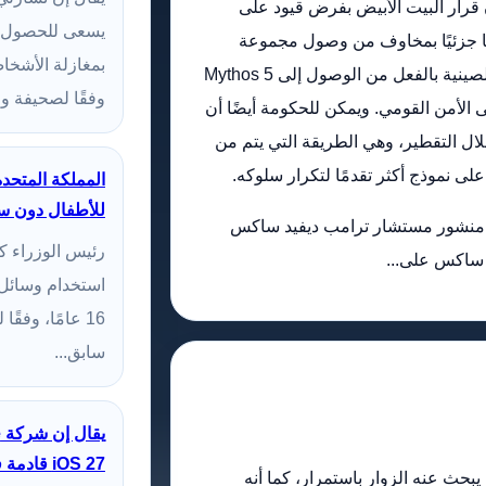
رير جديد صادر عن Semafor، كان قرار البيت الأبيض بفرض قيود على
يسعى للحصول ع
Anthropic's Mythos مدفوعًا جزئيًا بمخاوف من وصول مجموعة
بمغازلة الأشخا
مرتبطة بالصين إليها. إذا تمكنت الحكومة الصينية بالفعل من الوصول إلى Mythos 5
وفقًا لصحيفة و
ًا على الأمن القومي. ويمكن للحكومة أيضًا أن
ل التقطير، وهي الطريقة التي يتم من
لى نموذج أكثر تقدمًا لتكرار سلوكه.
المملكة المتحد
للأطفال دون سن 16 عا
 أن منشور مستشار ترامب ديفيد ساكس
رئيس الوزراء 
استخدام وسائل 
16 عامًا، وفق
سابق...
iOS 27 قادمة في الخريف
 يبحث عنه الزوار باستمرار، كما أنه