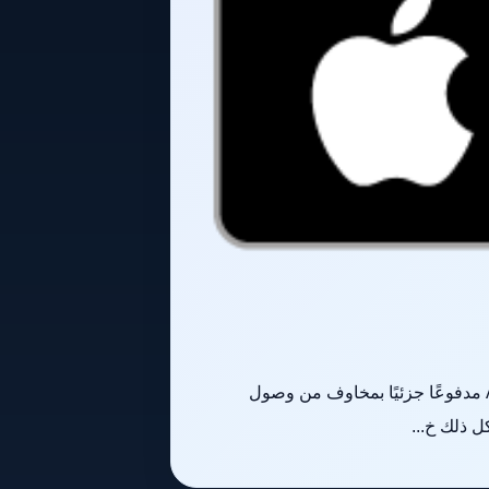
وفقًا لتقرير جديد صادر عن Semafor، كان قرار البيت الأبيض بفرض قيود على التصدير على Anthropic's Mythos مدفوعًا جزئيًا بمخاوف من وصول