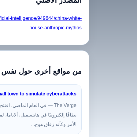
المصدر الأصلي
ficial-intelligence/949644/china-white-
house-anthropic-mythos
من مواقع أخرى حول نفس 
mall town to simulate cyberattacks
نطاقًا إلكترونيًا في هانتسفيل، ألاباما، 
الأمر وكأنه زقاق هوج...