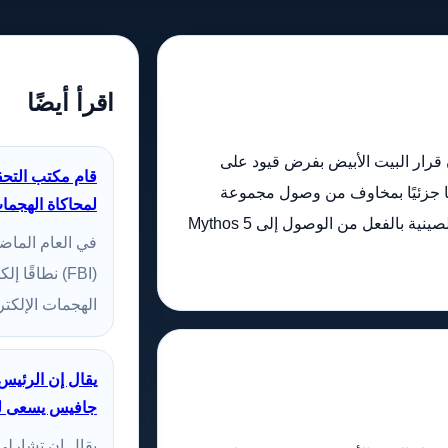
اقرأ أيضًا
رير جديد صادر عن Semafor، كان قرار البيت الأبيض بفرض قيود على
قام مكتب التحقي
Anthropic's Mythos مدفوعًا جزئيًا بمخاوف من وصول مجموعة
لمحاكاة الهجمات
مرتبطة بالصين إليها. إذا تمكنت الحكومة الصينية بالفعل من الوصول إلى Mythos 5
في العام الماض
(FBI) نطاقًا
الهجمات الإلكتر
جافيس يسعى ل
يقال إن تشارل