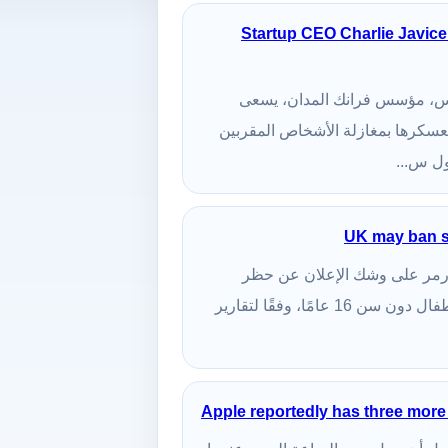
Startup CEO Charlie Javice 
ي جافيس، مؤسس فرانك المدان، يسعى
سكرها بمغازلة الأشخاص المقربين
ول س...
UK may ban so
ير ستارمر على وشك الإعلان عن حظر
استخدام وسائل التواصل الاجتماعي للأطفال دون سن 16 عامًا، وفقًا لتقارير
Apple reportedly has three more 