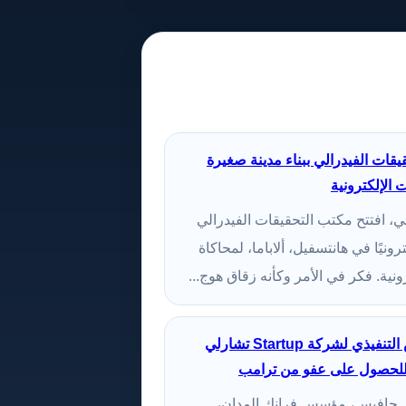
قات الفيدرالي ببناء مدينة صغيرة
 الإلكترونية
ي، افتتح مكتب التحقيقات الفيدرالي
 إلكترونيًا في هانتسفيل، ألاباما، لمحاكاة
ونية. فكر في الأمر وكأنه زقاق هوج...
يقال إن الرئيس التنفيذي لشركة Startup تشارلي
لحصول على عفو من ترامب
ي جافيس، مؤسس فرانك المدان،