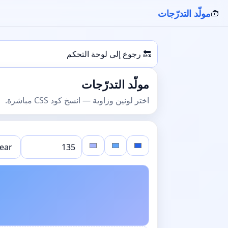
مولّد التدرّجات
🧰
🔙 رجوع إلى لوحة التحكم
مولّد التدرّجات
اختر لونين وزاوية — انسخ كود CSS مباشرة.